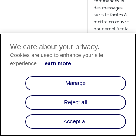
commandes et
des messages
sur site faciles à
mettre en œuvre
pour amplifier la
sensibilisation et
la conversion.
We care about your privacy.
Cookies are used to enhance your site
experience.
Learn more
Caractéristi
es
Manage
Paiements
flexibles :
Offr
Reject all
les options de
paiement flexib
d'Affirm à la pa
Accept all
de la caisse
Gestion des