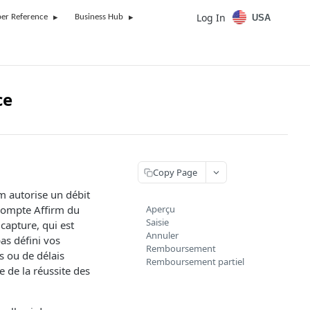
Log In
USA
er Reference
Business Hub
ce
Copy Page
m autorise un débit
 compte Affirm du
Aperçu
Saisie
 capture, qui est
Annuler
as défini vos
Remboursement
s ou de délais
Remboursement partiel
e de la réussite des