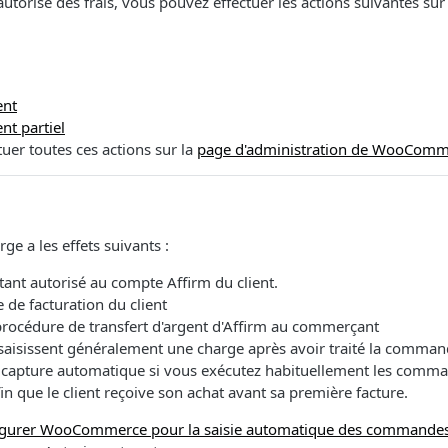
utorisé des frais, vous pouvez effectuer les actions suivantes sur 
nt
t partiel
uer toutes ces actions sur la
page d'administration de WooComm
rge a les effets suivants :
ant autorisé au compte Affirm du client.
 de facturation du client
procédure de transfert d'argent d'Affirm au commerçant
aisissent généralement une charge après avoir traité la comma
apture automatique si vous exécutez habituellement les comma
in que le client reçoive son achat avant sa première facture.
igurer WooCommerce pour la saisie automatique des commande