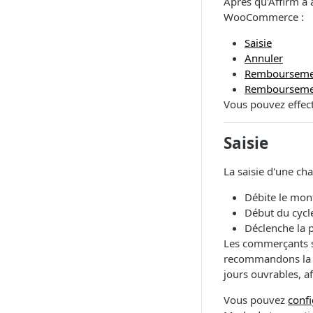
Après qu'Affirm a a
WooCommerce :
Saisie
Annuler
Rembourseme
Remboursemen
Vous pouvez effect
Saisie
La saisie d'une cha
Débite le mont
Début du cycle
Déclenche la 
Les commerçants s
recommandons la c
jours ouvrables, af
Vous pouvez
conf