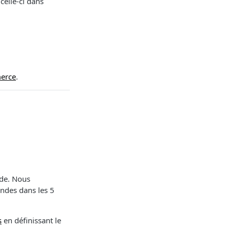
celle-ci dans
erce
.
nde. Nous
ndes dans les 5
s
en définissant le