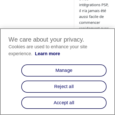
intégrations PSP,
il n'a jamais été
aussi facile de
commencer
rapidement avec
Affirm.
We care about your privacy.
Cookies are used to enhance your site
experience.
Learn more
Plongez dans l'intég
les fournisseurs de 
révolutionne la faç
Manage
des options de paiem
entreprises peuvent o
solutions de paiemen
Reject all
parcours d'achat. Ce
processus de paieme
entre les achats ins
Accept all
augmentant les taux 
fidélisation des clie