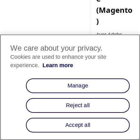
(Magento
)
Avec Adobe
Commerce
We care about your privacy.
(Magento), vous
pouvez proposer
Cookies are used to enhance your site
aux
experience.
Learn more
consommateurs
des programmes
de financement
Manage
personnalisés en
fonction des
Reject all
caractéristiques
des produits ou
des catégories.
Accept all
Renseignez-vous
sur les