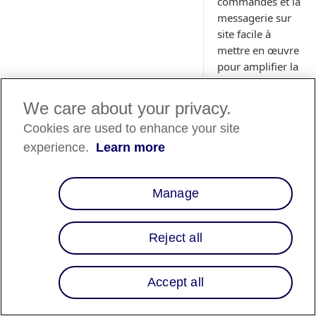
commandes et la
messagerie sur
site facile à
mettre en œuvre
pour amplifier la
sensibilisation et
la conversion.
We care about your privacy.
Cookies are used to enhance your site
experience.
Learn more
Disponibili
Manage
des pays
Reject all
Liste des pays
⬇️
Accept all
Aperçu