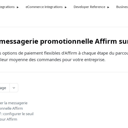
tegrations
eCommerce Integrations
Developer Reference
Busines
a messagerie promotionnelle Affirm 
es options de paiement flexibles d'Affirm à chaque étape du parc
valeur moyenne des commandes pour votre entreprise.
age
er la messagerie
nnelle Affirm
f : configurer le seuil
pour Affirm