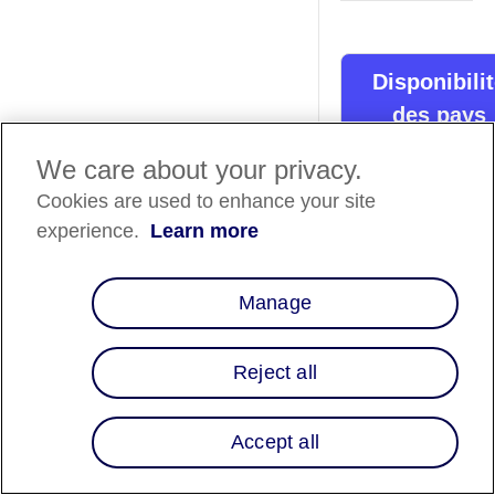
Disponibili
des pays
We care about your privacy.
Liste des pays
⬇️
Cookies are used to enhance your site
experience.
Learn more
Aperçu
Offrez les options d
Manage
paiement flexibles
d’Affirm pour répon
aux préférences des
Reject all
voyageurs et génére
plus de réservations
Accept all
UATP (Universal Air
Travel Plan) est un 
de paiement mondia