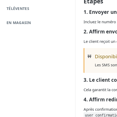
Étapes
TÉLÉVENTES
1. Envoyer une
Incluez le numéro 
EN MAGASIN
2. Affirm envo
Le client reçoit un
Disponibi
🚧
Les SMS son
3. Le client 
Cela garantit la co
4. Affirm redir
Après confirmation,
user_confirmati