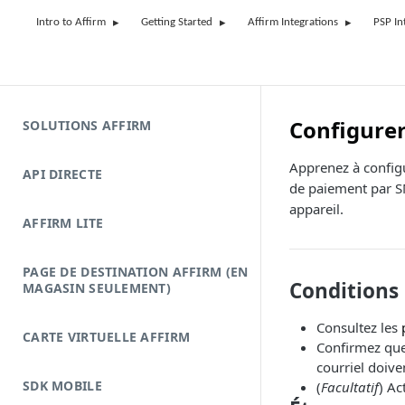
Intro to Affirm
Getting Started
Affirm Integrations
PSP In
Configurer
SOLUTIONS AFFIRM
Apprenez à configu
API DIRECTE
de paiement par SM
appareil.
AFFIRM LITE
PAGE DE DESTINATION AFFIRM (EN
Conditions 
MAGASIN SEULEMENT)
Consultez les
CARTE VIRTUELLE AFFIRM
Confirmez que
courriel doiven
SDK MOBILE
(
Facultatif
) Ac