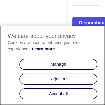
Disponibili
des pays
We care about your privacy.
Liste des pays
⬇️
Cookies are used to enhance your site
experience.
Learn more
Aperçu
Manage
Affirm s'est associé 
Adyen, un processe
paiement mondial d
Reject all
premier plan, pour o
aux commerçants d
Accept all
options flexibles de
paiement différé et 
capacités robustes 