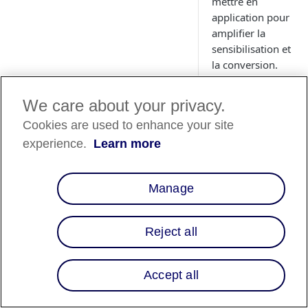
mettre en
application pour
amplifier la
sensibilisation et
la conversion.
We care about your privacy.
Cookies are used to enhance your site
experience.
Learn more
Disponibili
des pays
Manage
Liste des pays
⬇️
Reject all
Aperçu
Accept all
Vous cherchez un 
de proposer des opt