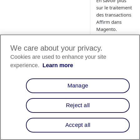
En savoir plus
sur le traitement
des transactions
Affirm dans
Magento.
We care about your privacy.
Cookies are used to enhance your site
Magento 
📘
experience.
Learn more
coucher d
soleil
Manage
Depuis le
30 juin 2020,
Adobe a
Reject all
supprimé la
prise en char
de Magento 1
Accept all
Cela signifie
qu'Adobe ne