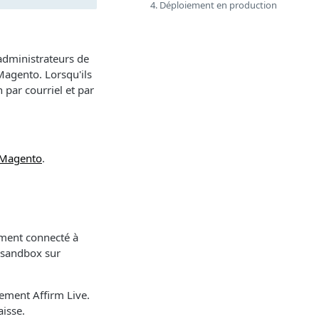
4. Déploiement en production
administrateurs de
agento. Lorsqu'ils
 par courriel et par
r Magento
.
ement connecté à
I sandbox sur
ement Affirm Live.
aisse.