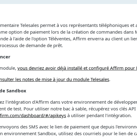
entaire Telesales permet à vos représentants téléphoniques et 
mme option de paiement lors de la création de commandes dans M
e à l'aide de l'option Téléventes, Affirm enverra au client un lien
processus de demande de prêt.
ncer
e module,
vous devriez avoir déjà installé et configuré Affirm pou
onsulter les notes de mise à jour du module Telesales
.
de Sandbox
tez l'intégration d'Affirm dans votre environnement de développ
t de test. Pour utiliser notre bac à sable, récupérez vos clés AP
ffirm.com/dashboard/#/apikeys
à utiliser pendant l'intégration.
envoyons des SMS avec le lien de paiement que depuis l'environn
en environnement Sandbox, utilisez des courriels pour le lien de c