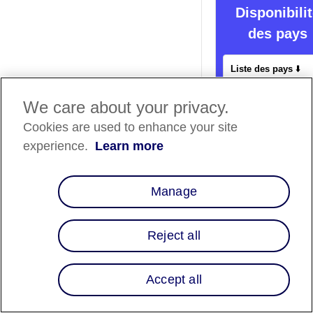
Disponibili
des pays
Liste des pays
⬇️
We care about your privacy.
Rapports de
Cookies are used to enhance your site
règlement
experience.
Learn more
Adyen facilite le
rapprochement des
Manage
transactions en
regroupant les
transactions de vent
Reject all
remboursements et 
litiges relatifs à tous
modes de paiement
Accept all
un rapport unique.
génère des rapports