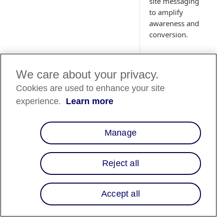
site messaging
to amplify
awareness and
conversion.
We care about your privacy.
Cookies are used to enhance your site
Disponibili
experience.
Learn more
des pays
Liste des pays
⬇️
Manage
Reject all
Aperçu
Découvrez l'intégrat
Accept all
d'Affirm à Cirkuit, où
charme de la croiss