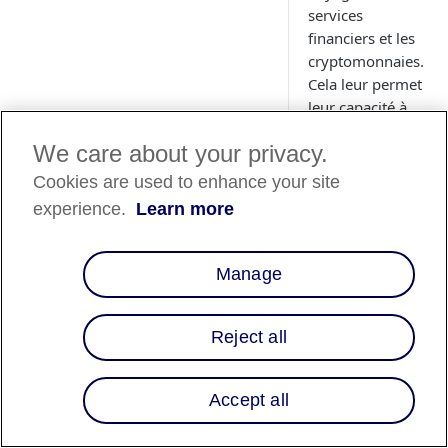
services
financiers et les
cryptomonnaies.
Cela leur permet
leur capacité à
proposer des
We care about your privacy.
options de
paiement
Cookies are used to enhance your site
flexibles et à
experience.
Learn more
favoriser la
croissance.
Manage
Reject all
Disponibili
des pays
Accept all
Liste des pays
⬇️