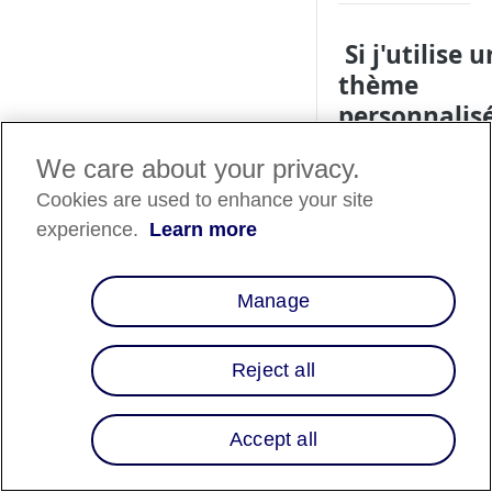
Si j'utilise u
thème
personnalisé
où puis-je
We care about your privacy.
trouver l'ID
Cookies are used to enhance your site
sélecteur po
experience.
Learn more
la messager
promotionne
de la page d
Manage
produit et d
panier?
Reject all
Pour les thèmes
personnalisés, nous
Accept all
avons besoin d'un
I
sélecteur
,afin que la