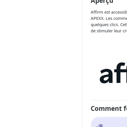
Aperçu
Affirm est access
APEXX. Les commer
quelques clics. C
de stimuler leur cr
Comment fo