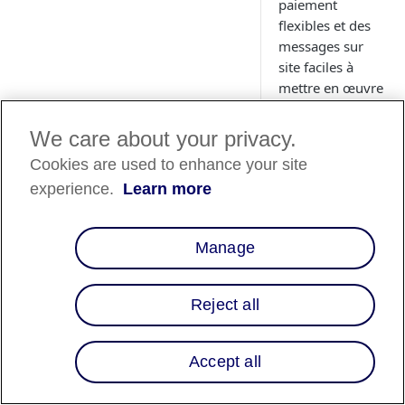
paiement
flexibles et des
messages sur
site faciles à
mettre en œuvre
pour accroître la
sensibilisation et
We care about your privacy.
la conversion.
Cookies are used to enhance your site
experience.
Learn more
Aperçu
Manage
Améliorez l'expérie
vos sites Web
Reject all
Aftermarket en inté
les solutions financi
d'Affirm. Notre
Accept all
intégration de point
synchronise en tout