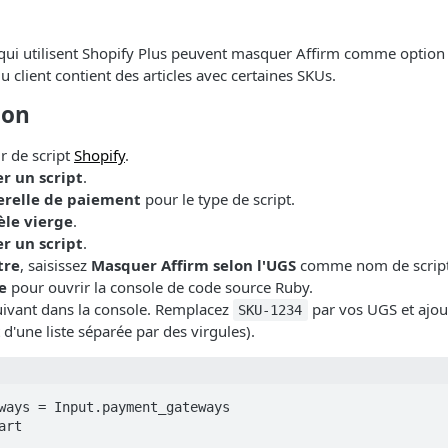
ui utilisent Shopify Plus peuvent masquer Affirm comme option
u client contient des articles avec certaines SKUs.
ion
ur de script
Shopify
.
r un script
.
erelle de paiement
pour le type de script.
le vierge
.
r un script
.
tre
, saisissez
Masquer Affirm selon l'UGS
comme nom de script
e
pour ouvrir la console de code source Ruby.
suivant dans la console. Remplacez
par vos UGS et ajou
SKU-1234
t d'une liste séparée par des virgules).
ways = Input.payment_gateways

rt
