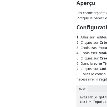
Aperçu
Les commerçants q
lorsque le panier d
Configurat
1. Allez sur l'édite
2. Cliquez sur
Crée
3. Choisissez
Pass
4. Choisissez
Modè
5. Cliquez sur
Crée
6. Dans la
zone Ti
7. Cliquez sur
Cod
8. Collez le code 
nécessaire (il s'agi
Ruby
available_gate
cart = Input.ca