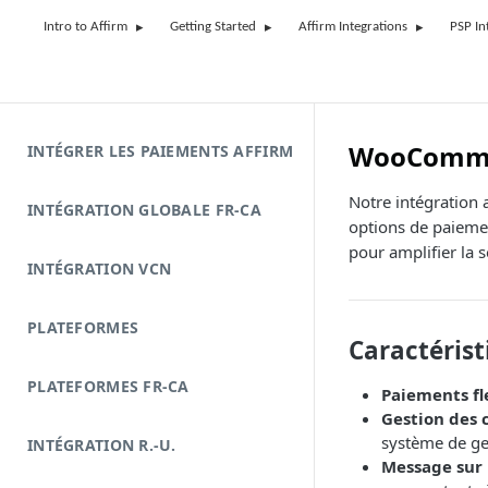
Intro to Affirm
Getting Started
Affirm Integrations
PSP In
WooComm
INTÉGRER LES PAIEMENTS AFFIRM
Notre intégration 
INTÉGRATION GLOBALE FR-CA
options de paiemen
pour amplifier la s
INTÉGRATION VCN
PLATEFORMES
Caractérist
PLATEFORMES FR-CA
Paiements fle
Gestion des
système de g
INTÉGRATION R.-U.
Message sur l