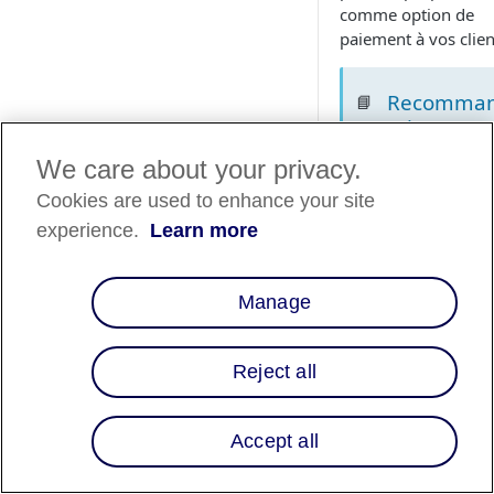
comme option de
paiement à vos clien
Recomma
📘
ations
Installez
We care about your privacy.
l'extension
Cookies are used to enhance your site
dans votre
experience.
Learn more
environne
nt de bac à
sable ou d
Manage
simulation
avant de la
mettre en
Reject all
ligne
Keep a cop
of your
Accept all
Adobe
Commerce