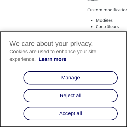
Custom modifications
Modèles
Contrôleurs
Client-side JavaS
We care about your privacy.
Modèles (SF
Cookies are used to enhance your site
experience.
Learn more
Étape 1 : car
Include the Affirm h
the configuration ob
Manage
htmlHead.isml
Reject all
<isinclude temp
Accept all