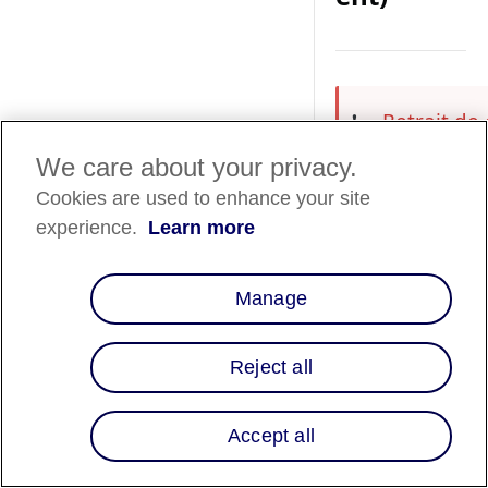
Retrait de
❗️
As of August 2
We care about your privacy.
checkout.liqui
Cookies are used to enhance your site
payment met
experience.
Learn more
Instead, you 
over-time m
control the a
Manage
payment optio
Shopify store.
Affirm paymen
Reject all
Shopify store
Aperçu
Accept all
Les commerçants qui