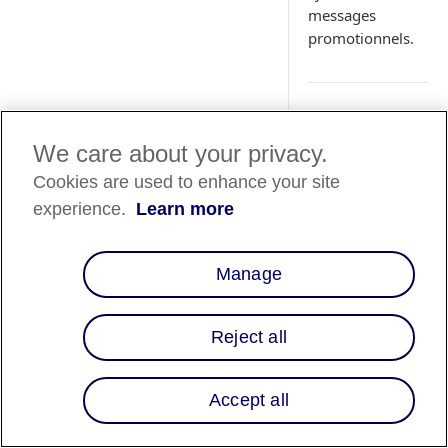
messages
promotionnels.
Trouver les
We care about your privacy.
options de
configurati
Cookies are used to enhance your site
d'Affirm
experience.
Learn more
1. Connectez-vous à
Manage
portail d'administra
Magento 2.
2. Naviguez vers
Reject all
Magasins >
Configuration > V
> Méthodes de
Accept all
paiement > Affirm
Configurer l