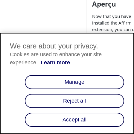
Aperçu
Now that you have
installed the Affirm
extension, you can 
how you would like 
utilize Affirm on yo
We care about your privacy.
site. This guide wal
Cookies are used to enhance your site
through setting up
Affirm's various fea
experience.
Learn more
to create the best
experience for your
Manage
customers.
Configurati
Reject all
Suivez les étapes ci-
dessous pour config
vos paramètres gén
Accept all
d'Affirm.