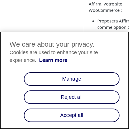
Affirm, votre site
WooCommerce :
Proposera Affi
comme option 
paiement à la p
de la caisse.
We care about your privacy.
Traitera les cha
Cookies are used to enhance your site
Affirm dans vot
système de ges
experience.
Learn more
des commandes
Affichera la
messagerie
Manage
promotionnelle
d'Affirm.
Reject all
Installer
l'extension
Accept all
Affirm