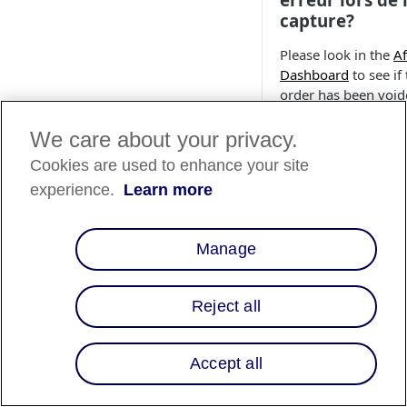
capture?
Please look in the
Af
Dashboard
to see if
order has been voide
it has, please follow
2 in the Pipelines se
We care about your privacy.
of the
Controllers &
Cookies are used to enhance your site
Pipelines instructio
experience.
Learn more
Que dois-je fa
si les comman
Manage
échouent à la
validation des
commandes de
Reject all
cartouche? Est-
possible
Accept all
d'atténuer les
restrictions?