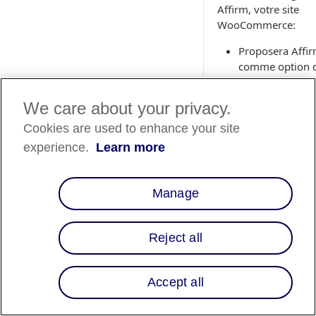
Affirm, votre site
WooCommerce:
Proposera Affi
comme option 
paiement à la p
de la caisse
We care about your privacy.
Traitera les frais
Cookies are used to enhance your site
Affirm dans vot
système de ges
experience.
Learn more
des commande
Affichera les
messages
Manage
promotionnels
d'Affirm
Reject all
Installer
l'extension
Accept all
Affirm