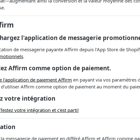
hat—augmentant ainsi la conversion et la valeur moyenne des 
se.
firm
chargez l'application de messagerie promotionne
ication de messagerie payante Affirm depuis l'App Store de Shopi
motionnels
.
utez Affirm comme option de paiement.
e l'application de paiement Affirm
en payant via vos paramètres 
s d'utiliser Affirm comme option de paiement au moment du paie
ez votre intégration
Testez votre intégration et c'est parti!
ration
 la messagerie de paiement en différé Affirm et Affirm comme pai