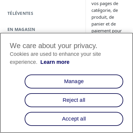
vos pages de
catégorie, de
TÉLÉVENTES
produit, de
panier et de
EN MAGASIN
paiement pour
afficher des
messages
We care about your privacy.
promotionnels
Cookies are used to enhance your site
sur votre
experience.
Learn more
site.Explorez la
référence HTML
pour les
Manage
composants de
messagerie
promotionnelle.
Reject all
Accept all