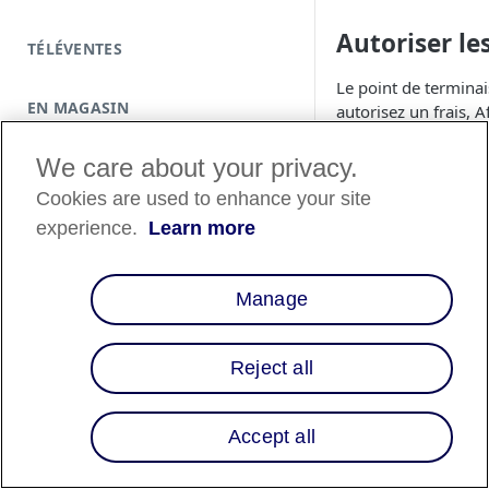
Autoriser les
TÉLÉVENTES
Le point de terminai
EN MAGASIN
autorisez un frais, 
pour faire référence
pour le créer entièr
We care about your privacy.
Cookies are used to enhance your site
❗️
Vous devez aut
experience.
Learn more
Lorsqu'il n'est
ne pouvez pas
le prêt dès qu
Manage
Pour autoriser un d
Reject all
retourné par votre
i
cURL
PHP
C#
Accept all
curl https://san
     -X POST
